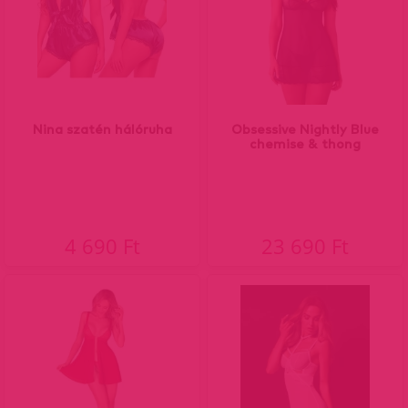
Nina szatén hálóruha
Obsessive Nightly Blue
chemise & thong
4 690 Ft
23 690 Ft