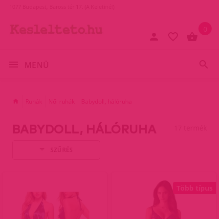
1077 Budapest, Baross tér 17. (A Keletinél)
0
MENÜ
Ruhák
Női ruhák
Babydoll, hálóruha
BABYDOLL, HÁLÓRUHA
17 termék
SZŰRÉS
Több típus