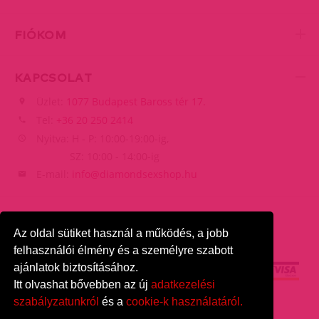
FIÓKOM
KAPCSOLAT
Üzlet:
1077 Budapest Baross tér 17.
Tel:
+36 20 250 2414
Nyitva: H - P: 10:00-19:00-ig,
SZ: 10:00 - 14:00-ig
E-mail:
info@diamondsexshop.hu
Az oldal sütiket használ a működés, a jobb
felhasználói élmény és a személyre szabott
ajánlatok biztosításához.
Itt olvashat bővebben az új
adatkezelési
szabályzatunkról
és a
cookie-k használatáról.
DiamondSexshop
© 2026.
Minden jog fenntartva.