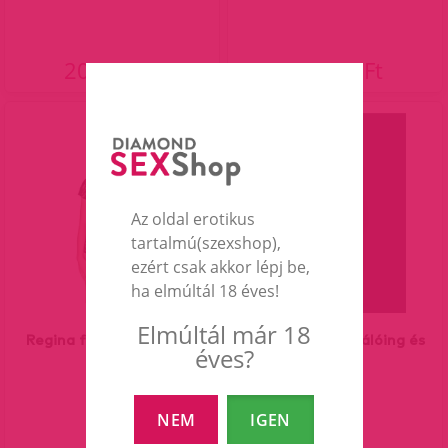
20 490 Ft
21 990 Ft
Az oldal erotikus
tartalmú(szexshop),
ezért csak akkor lépj be,
ha elmúltál 18 éves!
Elmúltál már 18
Regina fekete köntös és
Heartina szexi hálóing és
éves?
tanga.
tanga.
NEM
IGEN