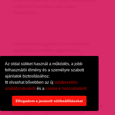
maximum azonban 30 napon belül írásban,
közérthető formában adja meg a
tájékoztatást.
A tájékoztatás ingyenes, ha a kérelmező
ugyanabban az évben ugyanarra a
tevékenységre, adatkörre vonatkozó
tájékoztatási kérelmet az adatkezelőhöz még
Az oldal sütiket használ a működés, a jobb
nem nyújtott be.
felhasználói élmény és a személyre szabott
ajánlatok biztosításához.
Itt olvashat bővebben az új
adatkezelési
szabályzatunkról
és a
cookie-k használatáról.
Ettől eltérő esetekben az adatkezelő
Elfogadom a javasolt sütibeállításokat
költségtérítést állapít meg, és a tájékoztatást a
költségtérítés megfizetését követően