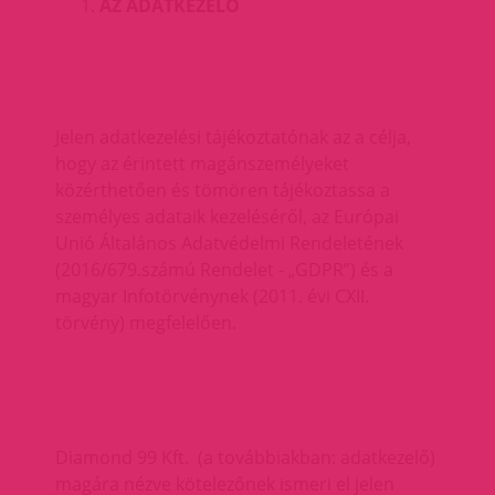
AZ ADATKEZELŐ
Jelen adatkezelési tájékoztatónak az a célja,
hogy az érintett magánszemélyeket
közérthetően és tömören tájékoztassa a
személyes adataik kezeléséről, az Európai
Unió Általános Adatvédelmi Rendeletének
(2016/679.számú Rendelet - „GDPR”) és a
magyar Infotörvénynek (2011. évi CXII.
törvény) megfelelően.
Diamond 99 Kft. (a továbbiakban: adatkezelő)
magára nézve kötelezőnek ismeri el jelen