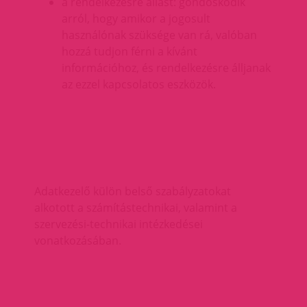
a rendelkezésre állást: gondoskodik
arról, hogy amikor a jogosult
használónak szüksége van rá, valóban
hozzá tudjon férni a kívánt
információhoz, és rendelkezésre álljanak
az ezzel kapcsolatos eszközök.
Adatkezelő külön belső szabályzatokat
alkotott a számítástechnikai, valamint a
szervezési-technikai intézkedései
vonatkozásában.