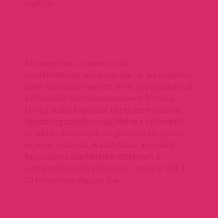
mail cím.
Az üzeneteket a címzett csak
rendeltetésszerűen használja fel, amennyiben
üzleti kapcsolat nem jön létre, úgy az adatokat
a felvételtől számított maximum 30 napig
tárolja, üzleti kapcsolat létrejötte esetén az
ágazati jogszabályoknak, illetve a számviteli-
és adó szabályoknak megfelelően tárolja és
kezeli az adatokat. A számlázási adatokkal
kapcsolatos adatkezelési időtartam a
számvitelről szóló 2000. évi C. törvény 169. §
(2) bekezdése alapján: 8 év.