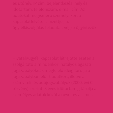
és utónév, IP cím, bejelentkezési hely és
időtartam, telefonszám, e-mail cím. Az
adatokat megismerő személyi kör: a
kapcsolatfelvétel címzettjei, az
ügyfélkiszolgálás feladatait végző ügyintézők.
Hivatali/ügyfél kapcsolat létrejötte esetén a
szolgáltató a mindenkori hatályos ágazati
jogszabályoknak megfelelő ideig tárolja a
jogszabályban előírt adatkört, illetve a
számviteli- és adójogszabályok (2000. évi C.
törvény) szerinti 8 éves időtartamig tárolja a
személyes adatok közül a nevet és a címet.