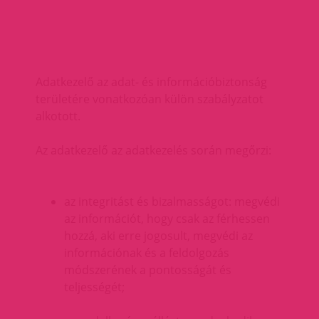
Adatkezelő az adat- és információbiztonság
területére vonatkozóan külön szabályzatot
alkotott.
Az adatkezelő az adatkezelés során megőrzi:
az integritást és bizalmasságot: megvédi
az információt, hogy csak az férhessen
hozzá, aki erre jogosult, megvédi az
információnak és a feldolgozás
módszerének a pontosságát és
teljességét;