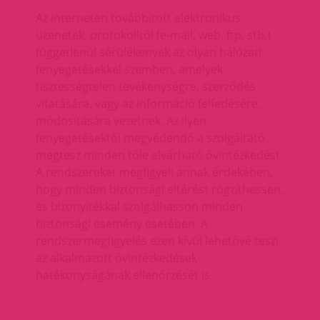
Az interneten továbbított elektronikus
üzenetek, protokolltól (e-mail, web, ftp, stb.)
függetlenül sérülékenyek az olyan hálózati
fenyegetésekkel szemben, amelyek
tisztességtelen tevékenységre, szerződés
vitatására, vagy az információ felfedésére,
módosítására vezetnek. Az ilyen
fenyegetésektől megvédendő a szolgáltató
megtesz minden tőle elvárható óvintézkedést.
A rendszereket megfigyeli annak érdekében,
hogy minden biztonsági eltérést rögzíthessen,
és bizonyítékkal szolgálhasson minden
biztonsági esemény esetében. A
rendszermegfigyelés ezen kívül lehetővé teszi
az alkalmazott óvintézkedések
hatékonyságának ellenőrzését is.