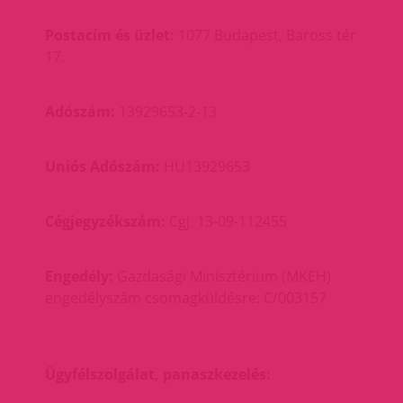
Postacím és üzlet:
1077 Budapest, Baross tér
17.
Adószám:
13929653-2-13
Uniós Adószám:
HU13929653
Cégjegyzékszám:
Cgj. 13-09-112455
Engedély:
Gazdasági Minisztérium (MKEH)
engedélyszám csomagküldésre: C/003157
Ügyfélszolgálat, panaszkezelés: