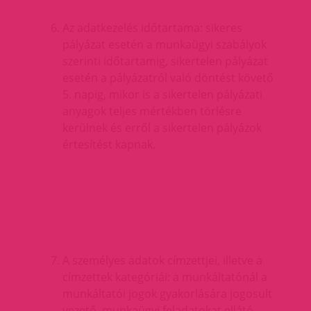
Az adatkezelés időtartama: sikeres
pályázat esetén a munkaügyi szabályok
szerinti időtartamig, sikertelen pályázat
esetén a pályázatról való döntést követő
5. napig, mikor is a sikertelen pályázati
anyagok teljes mértékben törlésre
kerülnek és erről a sikertelen pályázok
értesítést kapnak.
A személyes adatok címzettjei, illetve a
címzettek kategóriái: a munkáltatónál a
munkáltatói jogok gyakorlására jogosult
vezető, munkaügyi feladatokat ellátó