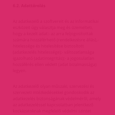
6.2. Adattárolás
Az adatkezelő a szoftvereit és az informatikai
eszközeit úgy választja meg és üzemelteti,
hogy a kezelt adat:- az arra feljogosítottak
számára hozzáférhető (rendelkezésre állás),-
hitelessége és hitelesítése biztosított
(adatkezelés hitelessége);- változatlansága
igazolható (adatintegritás);- a jogosulatlan
hozzáférés ellen védett (adat bizalmassága)
legyen.
Az adatkezelő olyan műszaki, szervezési és
szervezeti intézkedésekkel gondoskodik az
adatkezelés biztonságának védelméről, amely
az adatkezeléssel kapcsolatban jelentkező
kockázatoknak megfelelő védelmi szintet