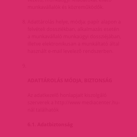
munkavállalók és közreműködők.
Adattárolás helye, módja: papír alapon a
felvételi dossziékban, alkalmazás esetén
a munkavállaló munkaügyi dossziéjában,
illetve elektronikusan a munkáltató által
használt e-mail levelező rendszerben.
ADATTÁROLÁS MÓDJA, BIZTONSÁG
Az adatkezelő honlapjait kiszolgáló
szerverek a http://www mediacenter.hu-
nál találhatók
6.1. Adatbiztonság