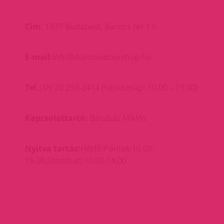
Cím:
1077 Budapest, Baross tér 17.
E-mail:
info@diamondsexshop.hu
Tel.:
06 20 250-2414 (hétköznap: 10.00 – 19.00)
Kapcsolattartó:
Barabás Miklós
Nyitva tartás:
Hétfő-Péntek:10.00-
19.00,Szombat: 10.00-14.00