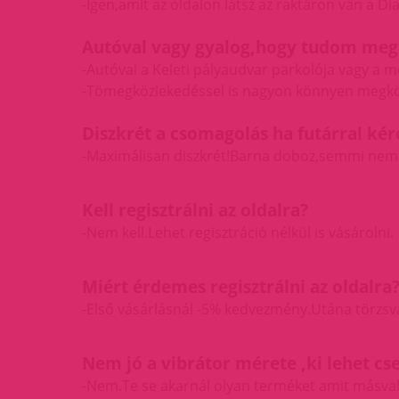
-Igen,amit az oldalon látsz az raktáron van a D
Autóval vagy gyalog,hogy tudom megkö
-Autóval a Keleti pályaudvar parkolója vagy a m
-Tömegközlekedéssel is nagyon könnyen megköz
Diszkrét a csomagolás ha futárral ké
-Maximálisan diszkrét!Barna doboz,semmi nem 
Kell regisztrálni az oldalra?
-Nem kell.Lehet regisztráció nélkül is vásárolni.
Miért érdemes regisztrálni az oldalra
-Első vásárlásnál -5% kedvezmény.Utána törzsvá
Nem jó a vibrátor mérete ,ki lehet cse
-Nem.Te se akarnál olyan terméket amit másvala