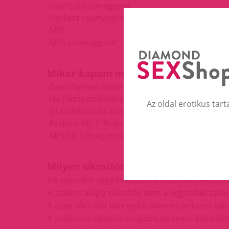
-FoxPost csomagpont
-Packeta csomagpont
-MPL
-MPL csomagpont
Mikor kapom meg a csomagot?
-Személyesen átvételnél azonnal át tudod venn
-Ha házhozszállítással vagy csomagpontra kére
Az oldal erotikus tart
GLS várhatóan másnap megkapod.
Foxpost:kb. 1-3nap.mire megkapod.
MPL:kb.1-3nap mire megkapod.
Milyen síkosítót használjak szexuális
Ha szexuális segédeszközhöz használsz síkosít
A szilikon alapú síkosítók nem a legjobbak szi
A vizes síkosítót könnyebb kimosni,lemosni bárm
A szilikonos
síkosító
drágább,de kevés kell belől