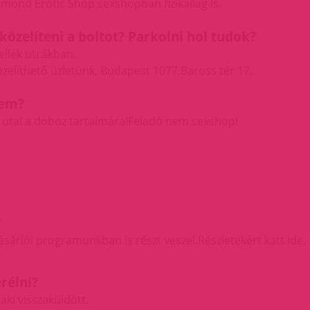
iamond Erotic Shop sexshopban fizikailag is.
zelíteni a boltot? Parkolni hol tudok?
ellék utcákban.
elíthető üzletünk,
Budapest 1077,Baross tér 17.
rem?
utal a doboz tartalmára!Feladó nem sexshop!
?
sárlói programunkban is részt veszel.
Részletekért katt ide.
rélni?
ki visszaküldött.