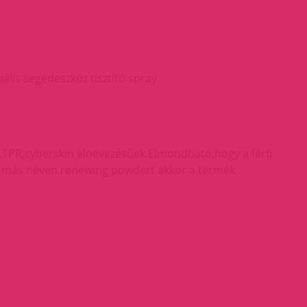
lis segédeszköz tisztító spray
TPR,cyberskin elnevezésűek.Elmondható,hogy a férfi
gy más néven renewing powdert akkor a termék