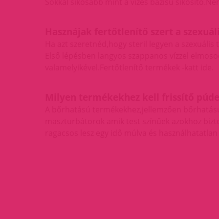
Sokkal síkosabb mint a vizes bázisú síkosító.
Hasznájak fertőtlenítő szert a szexu
Ha azt szeretnéd,hogy steril legyen a szexuális
Első lépésben langyos szappanos vízzel elmosod
valamelyikével.
Fertőtlenítő termékek -katt ide.
Milyen termékekhez kell frissítő púde
A bőrhatású termékekhez,jellemzően bőrhatású
maszturbátorok amik test színűek azokhoz bizt
ragacsos lesz egy idő múlva és használhatatlan 