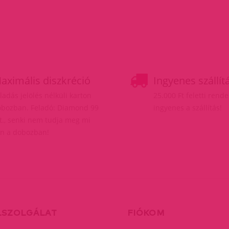
aximális diszkréció
Ingyenes szállít
ladás jelölés nélküli karton
25.000 Ft feletti rend
bozban. Feladó: Diamond 99
ingyenes a szállítás!
t., senki nem tudja meg mi
n a dobozban!
LSZOLGÁLAT
FIÓKOM