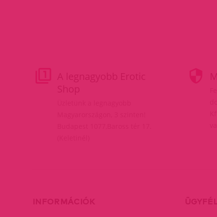
A legnagyobb Erotic
M
Shop
Fe
do
Üzletünk a legnagyobb
Kf
Magyarországon, 3 szinten!
va
Budapest 1077,Baross tér 17.
(Keletinél)
INFORMÁCIÓK
ÜGYFÉ