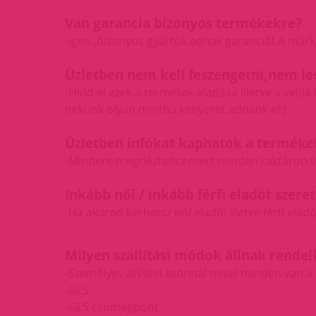
Van garancia bizonyos termékekre?
-Igen ,bizonyos gyártók adnak garanciát.A márk
Üzletben nem kell feszengetni,nem le
-Hidd el ezek a termékek eladása illetve a ve
nekünk olyan mintha kenyeret adnánk el:)
Üzletben infókat kaphatok a termék
-Mindent megnézhetsz mert minden raktáron va
Inkább női / inkább férfi eladót szere
-Ha akarod kérhetsz női eladói illetve férfi eladó
Milyen szállítási módok állnak rendel
-Személyes átvétel azonnal mivel minden van a b
-GLS
-GLS csomagpont