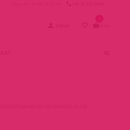
+36 20 250 2414
Nyitva: H-P: 10-19h, SZ: 10-14h
0
Fiókom
Kosár
OLAT
rtás:hétfő-péntek:10-19h,Szombat:10-14h