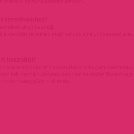
Nem szárad ki hamar.Nehezebb lemosni.
ális termékemhez?
 terméked akkor használj.
 a szexuális terméked majd befújod a nálunk kapható szexuá
rt használni?
 vibrátorokhoz és férfi maszturbátorokhoz amik bőrhatású,
osan kell használni.Amennyiben nem használsz Frissítő va
lesz.
Renewing púderek:katt ide.