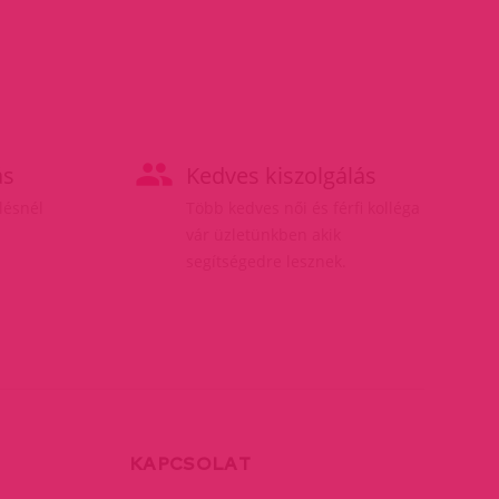
ás
Kedves kiszolgálás
elésnél
Több kedves női és férfi kolléga
vár üzletünkben akik
segítségedre lesznek.
KAPCSOLAT