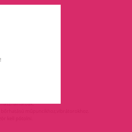
!
használhatóak.
int bőrhatású műpuncikhoz,vibrátorokhoz.
r kell pótolni.