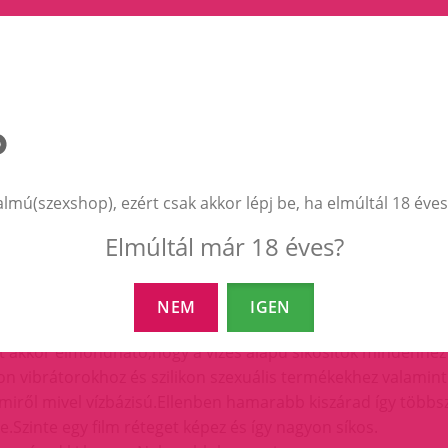
i üzletünkben,
d akkor még aznap feladjuk(munkanap) ha 13h-ig rendelsz.
almú(szexshop), ezért csak akkor lépj be, ha elmúltál 18 éves
Elmúltál már 18 éves?
NEM
IGEN
 segédeszközhöz?
ót akkor elmondható,hogy a vizes alapú
síkosítók
mindenhez 
likon vibrátorokhoz és szilikon szexuális termékekhez valam
iről mivel vízbázisú.Ellenben hamarabb kiszárad így többszö
e.Szinte egy film réteget képez és így nagyon síkos.