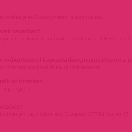
ák mellett jelezzük,hogy mennyi a garancia idő.
szek zavarban?
lük kapcsolatos kérdések nekünk rutinból mennek.Nem hozunk
ek működésével kapcsolatban,megnézhetem a 
n.Szaktanácsadással állunk rendelkezésedre.
tnék az üzletben.
i segítséget is.
kezésre?
oltban amit az oldalon látsz.
Budapest 1077,Baross tér 17.