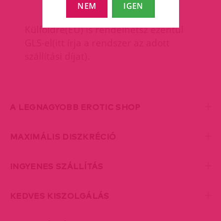
NEM
IGEN
Külföldre(EU) is rendelhetsz ezentúl
GLS-el(itt írja a rendszer az adott
szállítási díjat).
A LEGNAGYOBB EROTIC SHOP
MAXIMÁLIS DISZKRÉCIÓ
INGYENES SZÁLLÍTÁS
KEDVES KISZOLGÁLÁS