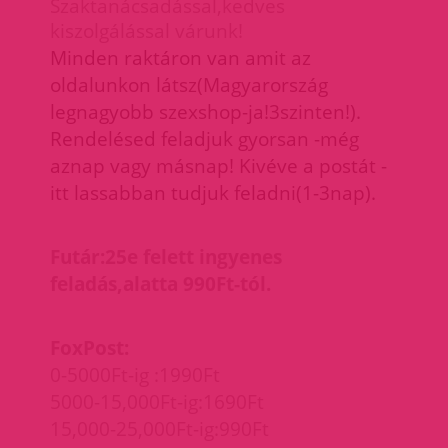
Szaktanácsadással,kedves
kiszolgálással várunk!
M
inden raktáron van amit az
oldalunkon látsz(Magyarország
legnagyobb szexshop-ja!3szinten!).
Rendelésed feladjuk gyorsan -még
aznap vagy másnap! Kivéve a postát -
itt lassabban tudjuk feladni(1-3nap).
Futár:25e felett ingyenes
feladás,alatta 990Ft-tól.
FoxPost:
0-5000Ft-ig :1990Ft
5000-15,000Ft-ig:1690Ft
15,000-25,000Ft-ig:990Ft