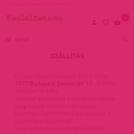
1077 Budapest, Baross tér 17. (A Keletinél)
0
MENÜ
SZÁLLÍTÁS
Üzletünkben(Diamond Erotic Shop,
1077 Budapest,Baross tér 17.
,H-P:10-
19h,Szo:10-14h)
azonnal átveheted a rendelést illetve
meg tudod tekinteni az összes
terméket.Rendelhetsz becenéven is
személyes átvételnél.
Nem kötelező regisztrálni nálunk.