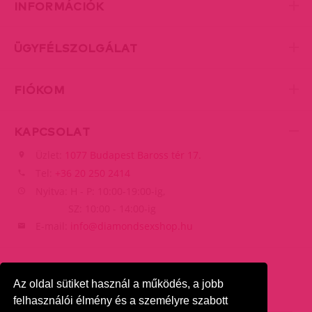
INFORMÁCIÓK
ÜGYFÉLSZOLGÁLAT
FIÓKOM
KAPCSOLAT
Üzlet:
1077 Budapest Baross tér 17.
Tel:
+36 20 250 2414
Nyitva: H - P: 10:00-19:00-ig,
SZ: 10:00 - 14:00-ig
E-mail:
info@diamondsexshop.hu
Az oldal sütiket használ a működés, a jobb
felhasználói élmény és a személyre szabott