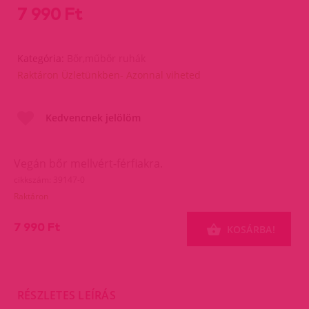
7 990 Ft
Kategória:
Bőr,műbőr ruhák
Raktáron Üzletünkben- Azonnal viheted
Kedvencnek jelölöm
Vegán bőr mellvért-férfiakra.
cikkszám: 39147-0
Raktáron
7 990 Ft
KOSÁRBA!
RÉSZLETES LEÍRÁS