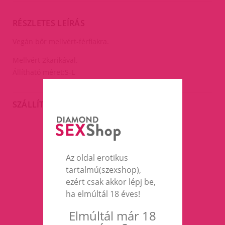
RÉSZLETES LEÍRÁS
Vegán bőr mellvért-férfiakra.
Mellvért 2karikával.
Állítható méret:S-L
SZÁLLÍTÁS
EZEK A TERMÉKEK IS
Az oldal erotikus
ÉRDEKELHETNEK TÉGED
tartalmú(szexshop),
ezért csak akkor lépj be,
ha elmúltál 18 éves!
Elmúltál már 18