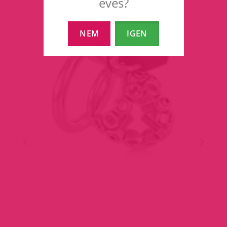
éves?
NEM
IGEN