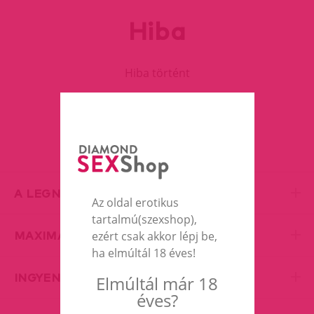
Hiba
Hiba történt
FOLYTASD A VÁSÁRLÁST
A LEGNAGYOBB EROTIC SHOP
Az oldal erotikus
tartalmú(szexshop),
MAXIMÁLIS DISZKRÉCIÓ
ezért csak akkor lépj be,
ha elmúltál 18 éves!
INGYENES SZÁLLÍTÁS
Elmúltál már 18
éves?