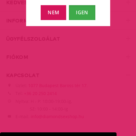
KEDVES KISZOLGÁLÁS
NEM
IGEN
INFORMÁCIÓK
ÜGYFÉLSZOLGÁLAT
FIÓKOM
KAPCSOLAT
Üzlet:
1077 Budapest Baross tér 17.
Tel:
+36 20 250 2414
Nyitva: H - P: 10:00-19:00-ig,
SZ: 10:00 - 14:00-ig
E-mail:
info@diamondsexshop.hu