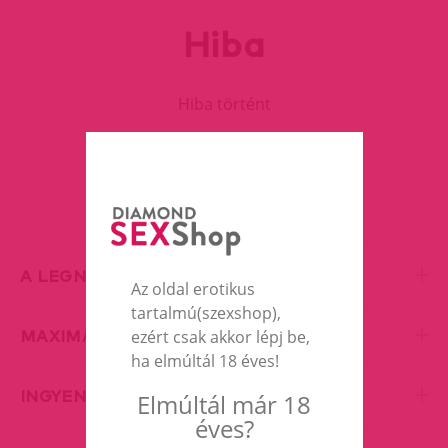
Hiba
Hiba történt
FOLYTASD A VÁSÁRLÁST
A LEGNAGYOBB EROTIC SHOP
Az oldal erotikus
tartalmú(szexshop),
MAXIMÁLIS DISZKRÉCIÓ
ezért csak akkor lépj be,
ha elmúltál 18 éves!
INGYENES SZÁLLÍTÁS
Elmúltál már 18
éves?