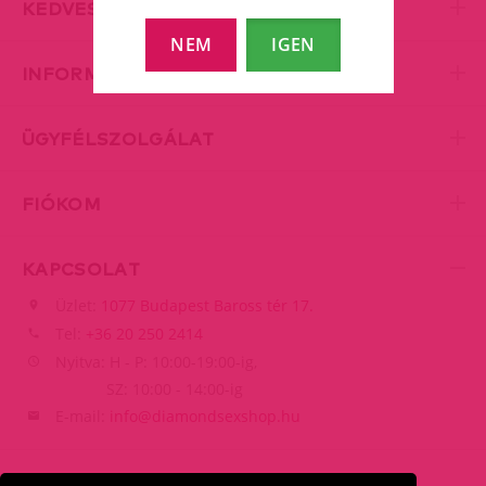
KEDVES KISZOLGÁLÁS
NEM
IGEN
INFORMÁCIÓK
ÜGYFÉLSZOLGÁLAT
FIÓKOM
KAPCSOLAT
Üzlet:
1077 Budapest Baross tér 17.
Tel:
+36 20 250 2414
Nyitva: H - P: 10:00-19:00-ig,
SZ: 10:00 - 14:00-ig
E-mail:
info@diamondsexshop.hu