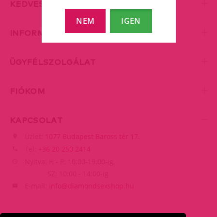
KEDVES KISZOLGÁLÁS
NEM
IGEN
INFORMÁCIÓK
ÜGYFÉLSZOLGÁLAT
FIÓKOM
KAPCSOLAT
Üzlet:
1077 Budapest Baross tér 17.
Tel:
+36 20 250 2414
Nyitva: H - P: 10:00-19:00-ig,
SZ: 10:00 - 14:00-ig
E-mail:
info@diamondsexshop.hu