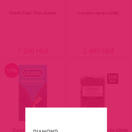
Durex Feel Thin óvszer
London epres-10db.
1 290 HUF
2 490 HUF
17%
Durex Classic Jeans
London condom erős-100db