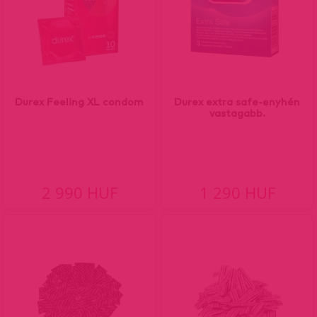
Durex Feeling XL condom
Durex extra safe-enyhén
vastagabb.
2 990 HUF
1 290 HUF