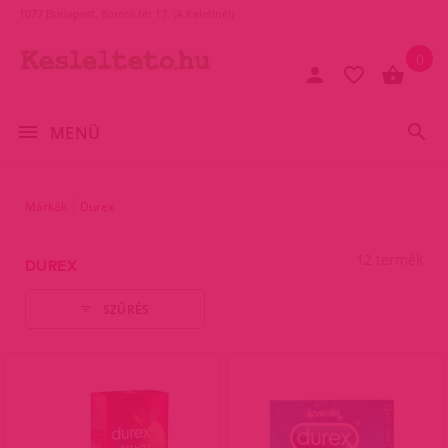
1077 Budapest, Baross tér 17. (A Keletinél)
0
MENÜ
Márkák
Durex
12 termék
DUREX
SZŰRÉS