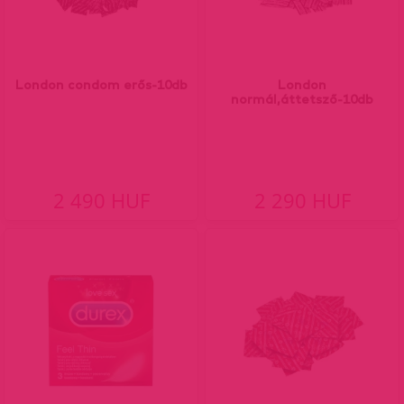
London condom erős-10db
London
normál,áttetsző-10db
2 490 HUF
2 290 HUF