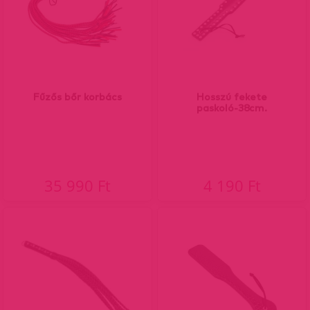
Fűzős bőr korbács
Hosszú fekete
paskoló-38cm.
35 990 Ft
4 190 Ft