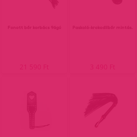
Fonott bőr korbács 9ágú
Paskoló-krokodilbőr mintás.
21 590 Ft
3 490 Ft