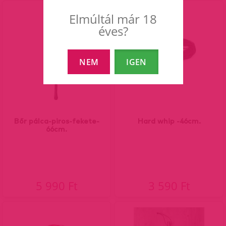
Elmúltál már 18
éves?
NEM
IGEN
Bőr pálca-piros-fekete-
Hard whip -46cm.
66cm.
5 990 Ft
3 590 Ft