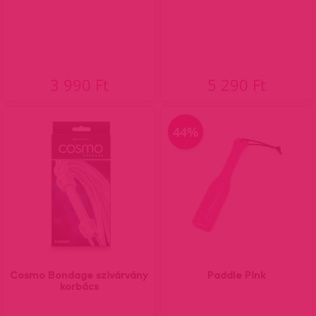
3 990 Ft
5 290 Ft
44%
Cosmo Bondage szivárvány
Paddle Pink
korbács