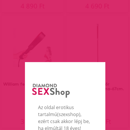
4 890 Ft
4 690 Ft
William fekete,piros paskoló
Rimba - Bőr
lovaglópálca,barna-67cm.
Az oldal erotikus
tartalmú(szexshop),
3 390 Ft
13 590 Ft
ezért csak akkor lépj be,
ha elmúltál 18 éves!