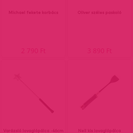
Michael fekete korbács
Oliver széles paskoló
2 790 Ft
3 890 Ft
Varázsló lovaglópálca -46cm
Neil kis lovaglópálca