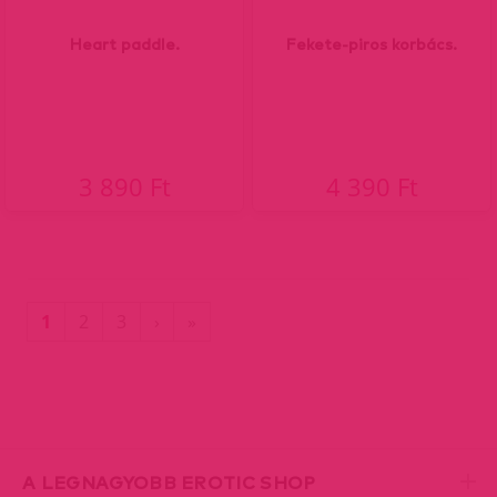
Heart paddle.
Fekete-piros korbács.
3 890 Ft
4 390 Ft
(current)
Utolsó
1
2
3
›
»
oldal
A LEGNAGYOBB EROTIC SHOP