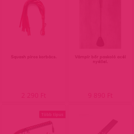
Squash piros korbács.
Vámpír bőr paskoló acél
nyéllel.
2 290 Ft
9 890 Ft
Több típus